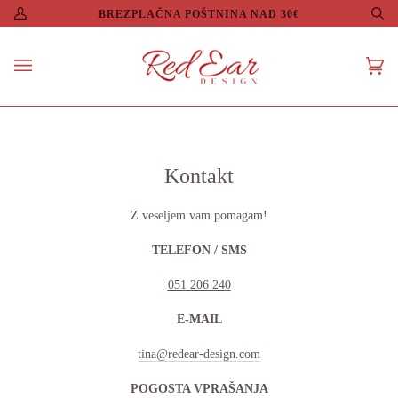
Preskoči
BREZPLAČNA POŠTNINA NAD 30€
Moj
Išč
na
račun
vsebino
Ko
(0)
Kontakt
Z veseljem vam pomagam!
TELEFON / SMS
051 206 240
E-MAIL
tina@redear-design.com
POGOSTA VPRAŠANJA