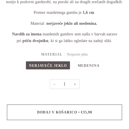
nosijo k poslovni garderobi, na poroki ali na drugih svečanih dogodkih.
Premer manšetnega gumba je
1,6
cm
.
Material:
nerjaveče jeklo ali medenina.
Navdih za imena
manšetnih gumbov sem našla v barvah narave
pri
ptiču dvojniku
, ki si ga lahko ogledate na zadnji sliki.
MATERIAL
Nerjaveče jeklo
NERJAVEČE JEKLO
MEDENINA
−
+
DODAJ V KOŠARICO
•
€35,90