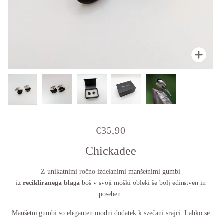
Pribl
Pribl
Pribl
Pribl
Pribl
€35,90
Chickadee
Z unikatnimi ročno izdelanimi manšetnimi gumbi
iz
recikliranega
blaga
boš v svoji moški obleki še bolj edinstven in
poseben.
Manšetni gumbi so eleganten modni dodatek k svečani srajci. Lahko se